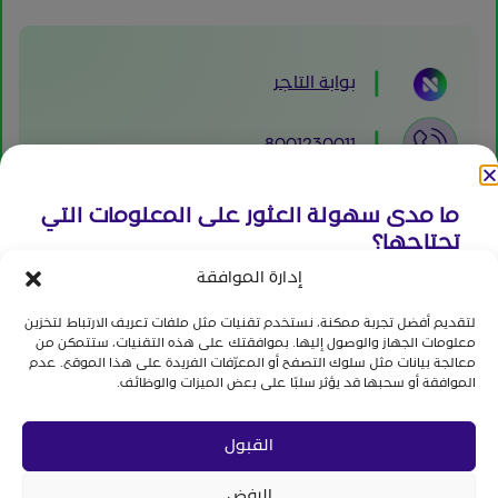
بوابة التاجر
8001230011
info@namipay.com.sa
ما مدى سهولة العثور على المعلومات التي
تحتاجها؟
مبنى رقم 6367، شارع العليا، حي الورود،
إدارة الموافقة
صندوق بريد 12251، الرياض، المملكة
(1) صعب جدا - (7) سهل جدا
العربية السعودية
لتقديم أفضل تجربة ممكنة، نستخدم تقنيات مثل ملفات تعريف الارتباط لتخزين
معلومات الجهاز والوصول إليها. بموافقتك على هذه التقنيات، ستتمكن من
7
6
5
4
3
2
1
معالجة بيانات مثل سلوك التصفح أو المعرّفات الفريدة على هذا الموقع. عدم
الموافقة أو سحبها قد يؤثر سلبًا على بعض الميزات والوظائف.
ارسال
القبول
جميع الحقوق محفوظة لشركة الفضاء القمرية المالية 2026
الشروط والاحكام
|
الإبلاغ عن مشكلة
|
سياسة الخصوصية
هل تريد إضافة أقتراح أو الإبلاغ عن مشكلة؟
أضغط هنا
الرفض
الابلاغ عن الاشتباه والاحتيال المالي