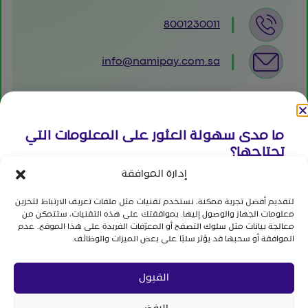
8001230011
info@namipay.com.sa
مبنى رقم 6367، شارع العليا، حي الورود،
صندوق بريد 12251، الرياض، المملكة
العربية السعودية
ما مدى سهولة العثور على المعلومات التي
تحتاجها؟
إدارة الموافقة
(1) صعب جدا - (7) سهل جدا
لتقديم أفضل تجربة ممكنة، نستخدم تقنيات مثل ملفات تعريف الارتباط لتخزين
جميع الحقوق محفوظة لشركة الفضاء القمرية المالية 2026
معلومات الجهاز والوصول إليها. بموافقتك على هذه التقنيات، ستتمكن من
الشروط والاحكام
|
الإبلاغ عن مشكلة
|
سياسة الخصوصية
7
6
5
4
3
2
1
معالجة بيانات مثل سلوك التصفح أو المعرّفات الفريدة على هذا الموقع. عدم
الموافقة أو سحبها قد يؤثر سلبًا على بعض الميزات والوظائف.
الابلاغ عن الاشتباه والاحتيال المالي
ارسال
القبول
هل تريد إضافة أقتراح أو الإبلاغ عن مشكلة؟
أضغط هنا